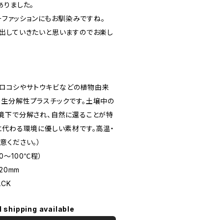
ありました。
リーファッションにもお馴染みですね。
出していきたいと思いますのでお楽し
A（トウモロコシやサトウキビなどの植物由来
生分解性プラスチックです。土壌中の
境下で分解され、自然に還ることが特
に代わる環境に優しい素材です。高温・
意ください。）
70～100℃程）
20mm
ACK
l shipping available