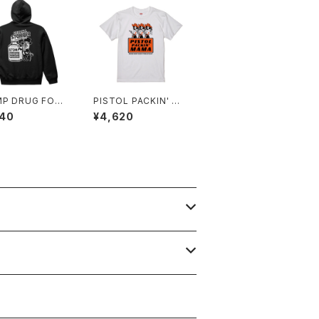
P DRUG FOO
PISTOL PACKIN' MA
MA Ver.4 T-SHIRT
940
¥4,620