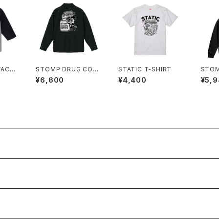
TACK
STOMP DRUG COA
STATIC T-SHIRT
STOM
CH JACKET
DIE
¥6,600
¥4,400
¥5,