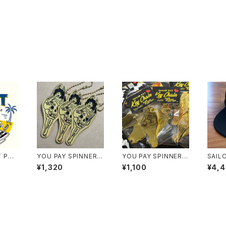
T PO
YOU PAY SPINNER K
YOU PAY SPINNER K
SAIL
EY CHAIN Ver.2
EY CHAIN Ver.1
ON 
¥1,320
¥1,100
¥4,
ャップ