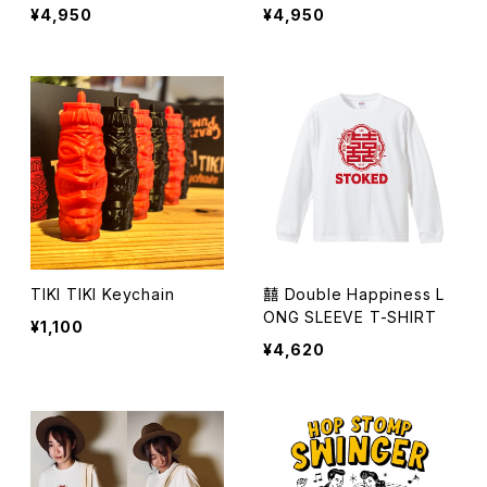
¥4,950
¥4,950
TIKI TIKI Keychain
囍 Double Happiness L
ONG SLEEVE T-SHIRT
¥1,100
¥4,620