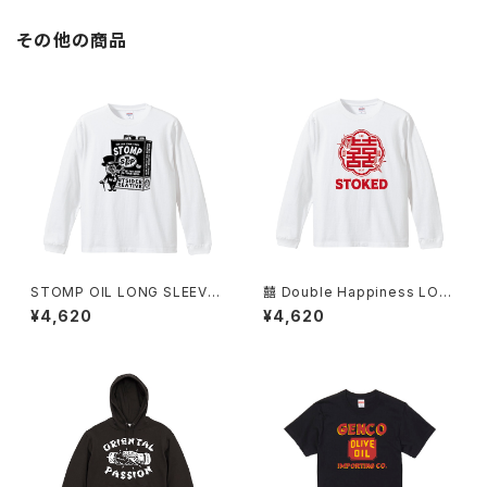
その他の商品
STOMP OIL LONG SLEEVE
囍 Double Happiness LON
T-SHIRT
G SLEEVE T-SHIRT
¥4,620
¥4,620