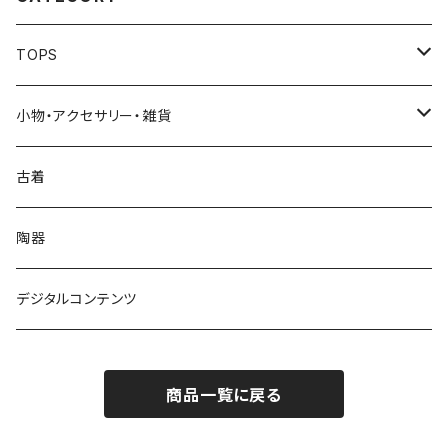
TOPS
Tシャツ
小物・アクセサリー・雑貨
ガールズ
スウェット/フーディ
ポマード
古着
キッズ
シャツ
陶器
古着カスタムプリント
デジタルコンテンツ
永久鎮居Tシャツ
商品一覧に戻る