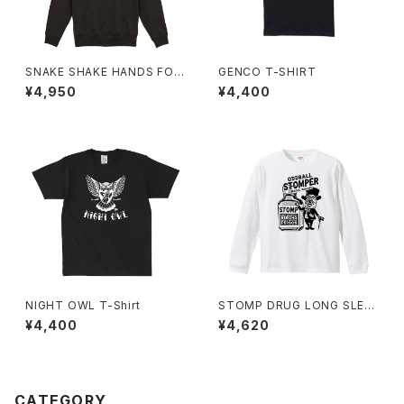
SNAKE SHAKE HANDS FOO
GENCO T-SHIRT
DIE
¥4,950
¥4,400
NIGHT OWL T-Shirt
STOMP DRUG LONG SLEE
VE T-SHIRT
¥4,400
¥4,620
CATEGORY