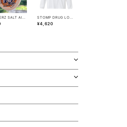
ERZ SALT AIR
STOMP DRUG LON
HENER
G SLEEVE T-SHIRT
0
¥4,620