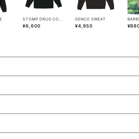
IE
STOMP DRUG COA
GENCO SWEAT
BARB
CH JACKET
FRES
¥6,600
¥4,950
¥88