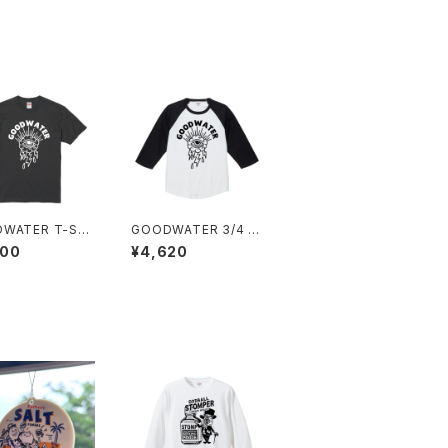
WATER T-SHI
GOODWATER 3/4 sl
eeve raglan T-SHIR
400
¥4,620
T