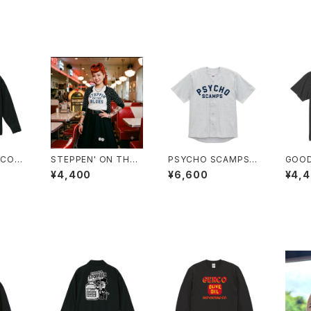
 COA
STEPPEN' ON THE
PSYCHO SCAMPS -
GOOD
BLUES T-SHIRT
BASE BALL SHIRT（L
RT
¥4,400
¥6,600
¥4,
size）