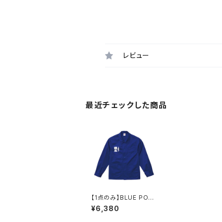
レビュー
最近チェックした商品
【1点のみ】BLUE POR
T FRENCH COVER A
¥6,380
LL（INK BLUE）