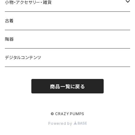
Tシャツ
小物・アクセサリー・雑貨
ガールズ
スウェット/フーディ
ポマード
古着
キッズ
シャツ
陶器
古着カスタムプリント
デジタルコンテンツ
永久鎮居Tシャツ
商品一覧に戻る
© CRAZY PUMPS
Powered by