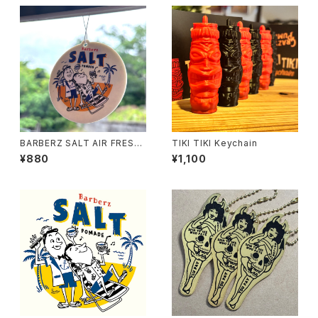
BARBERZ SALT AIR FRESH
TIKI TIKI Keychain
ENER
¥880
¥1,100