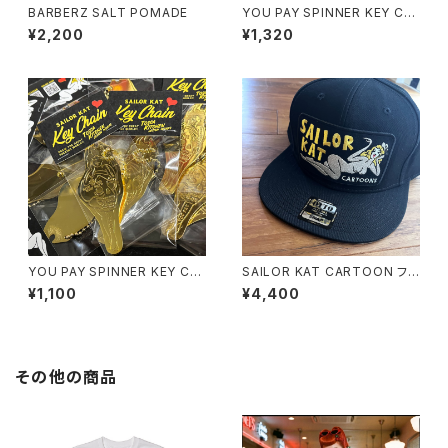
BARBERZ SALT POMADE
YOU PAY SPINNER KEY CH
AIN Ver.2
¥2,200
¥1,320
YOU PAY SPINNER KEY CH
SAILOR KAT CARTOON フラ
AIN Ver.1
ットバイザーキャップ（OTTO）
¥1,100
¥4,400
その他の商品