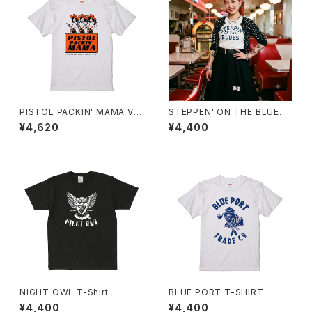
PISTOL PACKIN' MAMA Ve
STEPPEN' ON THE BLUES
r.4 T-SHIRT
T-SHIRT
¥4,620
¥4,400
NIGHT OWL T-Shirt
BLUE PORT T-SHIRT
¥4,400
¥4,400