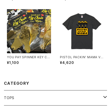
YOU PAY SPINNER KEY CH
PISTOL PACKIN' MAMA Ve
AIN Ver.1
r.3
¥1,100
¥4,620
CATEGORY
TOPS